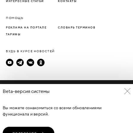
ИНТЕРЕСНЫЕ СТАТЬИ
КОНТАКТЫ
ПОМОЩЬ
РЕКЛАМА НА ПОРТАЛЕ
СЛОВАРЬ ТЕРМИНОВ
ТАРИФЫ
БУДЬ В КУРСЕ НОВОСТЕЙ
Политика конфиденциальности
Beta-версия системы
Пользовательское соглашение
Вы можете ознакомиться со всеми обновлениями
© Каталог дверей - DverProf, 2021-
2026
Материалы сайта
являются объектами авторского права. Запрещается
функционала и версий.
копирование, распространение, любое использование
информации и объектов без предварительного согласия
правообладателя. ЗАЩИЩЕНО ЗАКОНОМ РОССИЙСКОЙ
ФЕДЕРАЦИИ ОТ 09.07.93Г. №5351-1 “ОБ АВТОРСКОМ ПРАВЕ И
СМЕЖНЫХ ПРАВАХ” (с изменениями от 19 июля 1995 г., 20 июля