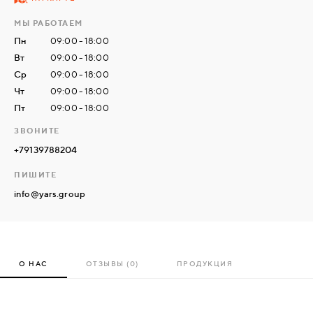
МЫ РАБОТАЕМ
СВЯЗАТЬСЯ
Пн
09:00 - 18:00
С
Вт
09:00 - 18:00
НАМИ
Ср
09:00 - 18:00
Чт
09:00 - 18:00
Пт
09:00 - 18:00
ВОЙТИ
ЗВОНИТЕ
+79139788204
МОСКВА
ПИШИТЕ
info@yars.group
О НАС
ОТЗЫВЫ (0)
ПРОДУКЦИЯ