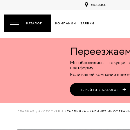
МОСКВА
КОМПАНИИ
ЗАЯВКИ
ЗАКРЫТЬ
Переезжаем 
ДВЕРИ
ДВЕРИ
Мы обновились — текущая в
Межкомнатные
Входные
Специализированные
НАЗАД
МЕЖКОМНАТНЫЕ
ФУРНИТУРА
платформу.
Деревянные
Металлические
Металлические
Если вашей компании еще не
Стеклянные
Деревянные
Деревянные
ДЕРЕВЯННЫЕ
ВОРОТА
Пластиковые
Пластиковые
Пластиковые
ПЕРЕЙТИ В КАТАЛОГ
Комбинированные
Стеклянные
Стеклянные
СТЕКЛЯННЫЕ
ПЕРЕГОРОДКИ
Комбинированные
Комбинированные
ГЛАВНАЯ
АКСЕССУАРЫ
ТАБЛИЧКА «КАБИНЕТ ИНОСТРАН
ПЛАСТИКОВЫЕ
ЛЮКИ
КОМБИНИРОВАННЫЕ