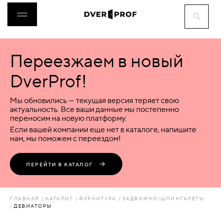
Переезжаем в новый
ДВЕРИ
DverProf!
ФУРНИТУРА
Мы обновились — текущая версия теряет свою
актуальность. Все ваши данные мы постепенно
переносим на новую платформу.
ВОРОТА
Если вашей компании еще нет в каталоге, напишите
нам, мы поможем с переездом!
ПЕРЕГОРОДКИ
ПЕРЕЙТИ В КАТАЛОГ
ЛЮКИ
ГЛАВНАЯ
КАТАЛОГ
ФУРНИТУРА
ЗАДВИЖКИ/ШПИНГАЛЕТЫ
ДЕВИАТОРЫ
АКСЕССУАРЫ