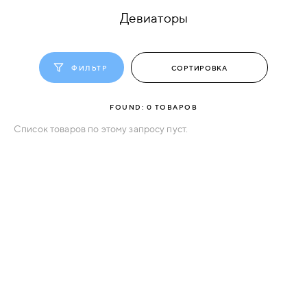
Девиаторы
КОМПЛЕКТУЮЩИЕ
ФИЛЬТР
СКУД
И
"УМНЫЙ
FOUND:
0
ТОВАРОВ
ДОМ"
Список товаров по этому запросу пуст.
КОМПАНИИ
ЗАВКИ
ИНТЕРЕСНЫЕ
СТАТЬИ