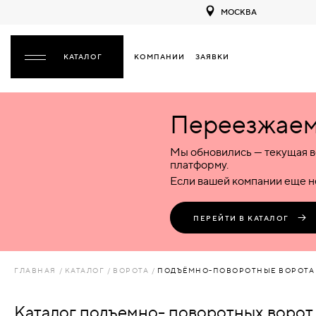
МОСКВА
КОМПАНИИ
ЗАЯВКИ
ЗАКРЫТЬ
Переезжаем 
ДВЕРИ
ДВЕРИ
Мы обновились — текущая в
Межкомнатные
Входные
Специализированные
НАЗАД
МЕЖКОМНАТНЫЕ
ФУРНИТУРА
платформу.
Деревянные
Металлические
Металлические
Если вашей компании еще не
Стеклянные
Деревянные
Деревянные
ДЕРЕВЯННЫЕ
ВОРОТА
Пластиковые
Пластиковые
Пластиковые
ПЕРЕЙТИ В КАТАЛОГ
Комбинированные
Стеклянные
Стеклянные
СТЕКЛЯННЫЕ
ПЕРЕГОРОДКИ
Комбинированные
Комбинированные
ГЛАВНАЯ
КАТАЛОГ
ВОРОТА
ПОДЪЁМНО-ПОВОРОТНЫЕ ВОРОТА
ПЛАСТИКОВЫЕ
ЛЮКИ
Каталог подъемно- поворотных ворот
КОМБИНИРОВАННЫЕ