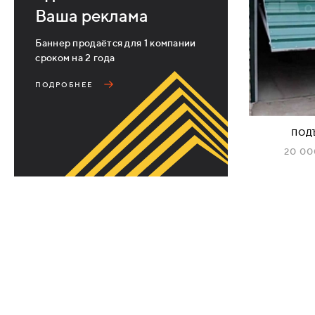
Ваша реклама
ДЕРЕВЯННЫЕ
Баннер продаётся для 1 компании
сроком на 2 года
ПЛАСТИКОВЫЕ
ПОДРОБНЕЕ
СТЕКЛЯННЫЕ
ПОД
КОМБИНИРОВАННЫЕ
20 0
ФУРНИТУРА
НАЗАД
УПОРЫ
НАПОЛЬНЫЕ
НАСТЕННЫЕ