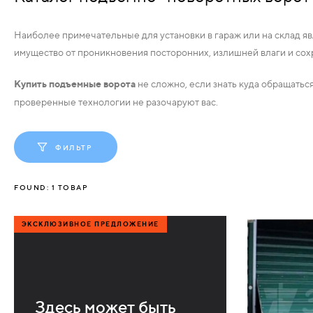
АКСЕССУАРЫ
ВХОДНЫЕ
Наиболее примечательные для установки в гараж или на склад я
имущество от проникновения посторонних, излишней влаги и сох
КОМПЛЕКТУЮЩИЕ
МЕТАЛЛИЧЕСКИЕ
Купить подъемные ворота
не сложно, если знать куда обращатьс
СКУД И "УМНЫЙ
проверенные технологии не разочаруют вас.
ДЕРЕВЯННЫЕ
ДОМ"
ПЛАСТИКОВЫЕ
ФИЛЬТР
СТЕКЛЯННЫЕ
FOUND:
1
ТОВАР
КОМБИНИРОВАННЫЕ
ЭКСКЛЮЗИВНОЕ ПРЕДЛОЖЕНИЕ
СПЕЦИАЛИЗИРОВАННЫЕ
МЕТАЛЛИЧЕСКИЕ
Здесь может быть