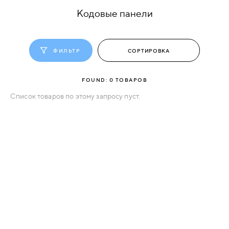
Кодовые панели
КОМПЛЕКТУЮЩИЕ
ФИЛЬТР
СКУД
И
"УМНЫЙ
FOUND:
0
ТОВАРОВ
ДОМ"
Список товаров по этому запросу пуст.
КОМПАНИИ
ЗАВКИ
ИНТЕРЕСНЫЕ
СТАТЬИ