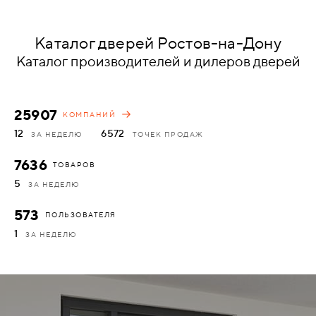
КОМПЛЕКТУЮЩИЕ
Каталог дверей Ростов-на-Дону
Каталог производителей и дилеров дверей
СКУД
И
"УМНЫЙ
25907
КОМПАНИЙ
ДОМ"
12
6572
ЗА НЕДЕЛЮ
ТОЧЕК ПРОДАЖ
7636
ТОВАРОВ
5
ЗА НЕДЕЛЮ
КОМПАНИИ
573
ПОЛЬЗОВАТЕЛЯ
1
ЗА НЕДЕЛЮ
ЗАВКИ
ИНТЕРЕСНЫЕ
СТАТЬИ