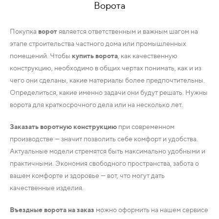
Ворота
КОМПЛЕКТУЮЩИЕ
Покупка
ворот
является ответственным и важным шагом на
этапе строительства частного дома или промышленных
помещений. Чтобы
купить ворота
, как качественную
СКУД
И
конструкцию, необходимо в общих чертах понимать, как и из
"УМНЫЙ
чего они сделаны, какие материалы более предпочтительны.
ДОМ"
Определиться, какие именно задачи они будут решать. Нужны
ворота для краткосрочного дела или на несколько лет.
Заказать воротную конструкцию
при современном
производстве — значит позволить себе комфорт и удобства.
КОМПАНИИ
Актуальные модели стремятся быть максимально удобными и
практичными. Экономия свободного пространства, забота о
ЗАВКИ
вашем комфорте и здоровье — вот, что могут дать
качественные изделия.
ИНТЕРЕСНЫЕ
Въездные ворота на заказ
можно оформить на нашем сервисе
СТАТЬИ