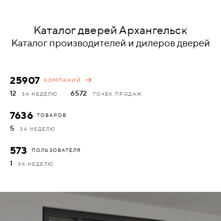
КОМПЛЕКТУЮЩИЕ
Каталог дверей Архангельск
Каталог производителей и дилеров дверей
СКУД
И
"УМНЫЙ
25907
КОМПАНИЙ
ДОМ"
12
6572
ЗА НЕДЕЛЮ
ТОЧЕК ПРОДАЖ
7636
ТОВАРОВ
5
ЗА НЕДЕЛЮ
КОМПАНИИ
573
ПОЛЬЗОВАТЕЛЯ
1
ЗА НЕДЕЛЮ
ЗАВКИ
ИНТЕРЕСНЫЕ
СТАТЬИ