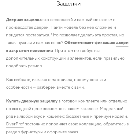
Защелки
КОМПЛЕКТУЮЩИЕ
Дверная защелка
это несложный и важный механизм в
производстве дверей. Найти модель без нее сложнее и
придется постараться. Что позволяет делать эта простая, но
СКУД
И
такая нужная и важная вещь?
Обеспечивает фиксацию
двери
"УМНЫЙ
в закрытом положении
. При этом не требуется
ДОМ"
дополнительных конструкций и элементов, если правильно
подобрать размер.
Как выбрать, из какого материала, преимущества и
особенности — разберем вместе с вами.
КОМПАНИИ
Купить дверную защелку
в готовом комплекте или отдельно
по выгодной цене возможно в нашем каталоге. Модельный
ЗАВКИ
ряд на любой вкус и кошелек: бюджетные и премиум модели.
DverProf
постоянно пополняет свою коллекцию, обратитесь в
ИНТЕРЕСНЫЕ
раздел фурнитуры и оформите заказ.
СТАТЬИ