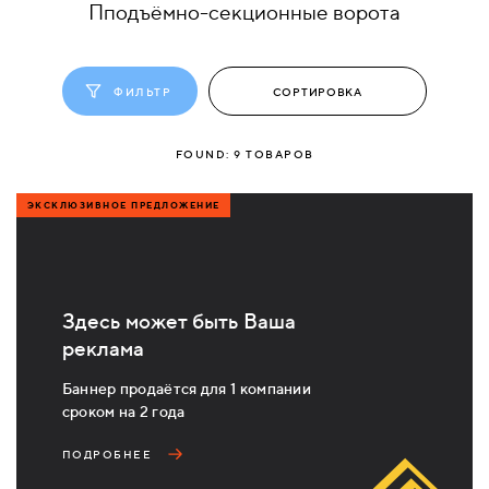
Пподъёмно-cекционные ворота
КОМПЛЕКТУЮЩИЕ
ФИЛЬТР
СКУД
И
FOUND:
9
ТОВАРОВ
"УМНЫЙ
ДОМ"
ЭКСКЛЮЗИВНОЕ ПРЕДЛОЖЕНИЕ
Здесь может быть Ваша
КОМПАНИИ
реклама
Баннер продаётся для 1 компании
ЗАВКИ
сроком на 2 года
ПОДРОБНЕЕ
ИНТЕРЕСНЫЕ
СТАТЬИ