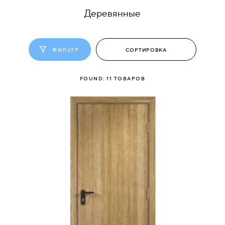
Деревянные
КОМПЛЕКТУЮЩИЕ
ФИЛЬТР
СКУД
И
"УМНЫЙ
FOUND:
11
ТОВАРОВ
ДОМ"
КОМПАНИИ
ЗАВКИ
ИНТЕРЕСНЫЕ
СТАТЬИ