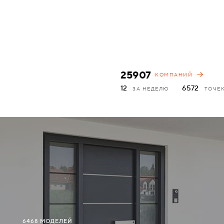
АКСЕССУАРЫ
ВХОДНЫЕ
КОМПЛЕКТУЮЩИЕ
МЕТАЛЛИЧЕСКИЕ
СКУД И "УМНЫЙ
25907
КОМПАНИЙ
ДЕРЕВЯННЫЕ
ДОМ"
12
6572
ЗА НЕДЕЛЮ
ТОЧЕ
ПЛАСТИКОВЫЕ
СТЕКЛЯННЫЕ
КОМБИНИРОВАННЫЕ
СПЕЦИАЛИЗИРОВАННЫЕ
МЕТАЛЛИЧЕСКИЕ
6468 МОДЕЛЕЙ