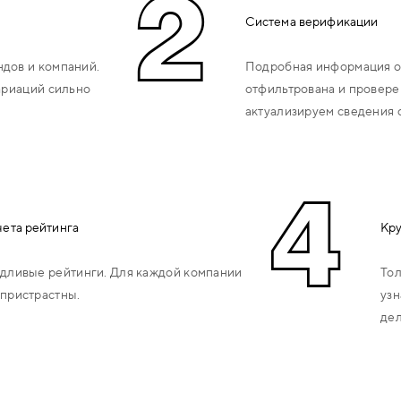
2
Система верификации
дов и компаний.
Подробная информация о
ариаций сильно
отфильтрована и провере
актуализируем сведения 
4
чета рейтинга
Кру
дливые рейтинги. Для каждой компании
Тол
пристрастны.
узн
дел