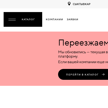
СЫКТЫВКАР
КОМПАНИИ
ЗАЯВКИ
ЗАКРЫТЬ
Переезжаем 
ДВЕРИ
ДВЕРИ
Мы обновились — текущая в
Межкомнатные
Входные
Специализированные
НАЗАД
МЕЖКОМНАТНЫЕ
ФУРНИТУРА
платформу.
Деревянные
Металлические
Металлические
Если вашей компании еще не
Стеклянные
Деревянные
Деревянные
ДЕРЕВЯННЫЕ
ВОРОТА
Пластиковые
Пластиковые
Пластиковые
ПЕРЕЙТИ В КАТАЛОГ
Комбинированные
Стеклянные
Стеклянные
СТЕКЛЯННЫЕ
ПЕРЕГОРОДКИ
Комбинированные
Комбинированные
ПЛАСТИКОВЫЕ
ЛЮКИ
КОМБИНИРОВАННЫЕ