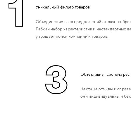
1
Уникальный фильтр товаров
РУЧКИ РАЗДЕЛЬНЫЕ (НА
РОЗЕТКЕ)
Объединение всех предложений от разных брен
Гибкий набор характеристик и нестандартных в
РУЧКИ НА ПЛАНКЕ
упрощает поиск компаний и товаров.
РУЧКИ СКОБЫ
3
РУЧКИ КУПЕ
Объективная система рас
РУЧКИ ГОНГИ
(СТУЧАЛКИ,СТУКАЛКИ,КОЛЬЦА)
Честные отзывы и справе
они индивидуальны и бес
КОМПЛЕКТУЮЩИЕ ДЛЯ РУЧЕК
ЗАМКИ