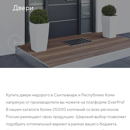
Двери
ДЕРЕВЯННЫЕ
ПЛАСТИКОВЫЕ
СТЕКЛЯННЫЕ
КОМБИНИРОВАННЫЕ
ФУРНИТУРА
НАЗАД
УПОРЫ
Купить двери недорого в Сыктывкаре и Республике Коми
напрямую от производителя вы можете на платформе DverProf.
НАПОЛЬНЫЕ
В нашем каталоге более 25000 компаний со всех регионов
России размещают свою продукцию. Широкий выбор позволяет
НАСТЕННЫЕ
подобрать оптимальный вариант в рамках вашего бюджета.