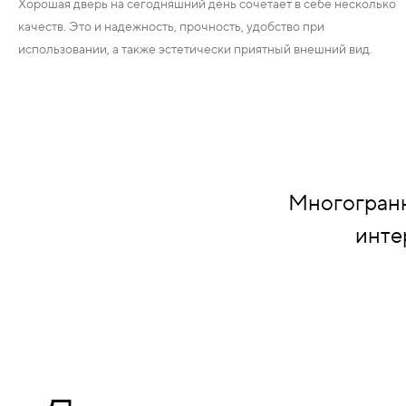
Хорошая дверь на сегодняшний день сочетает в себе несколько
НАДДВЕРНЫЕ
качеств. Это и надежность, прочность, удобство при
использовании, а также эстетически приятный внешний вид.
НАКЛАДКИ
БРОНЕНАКЛАДКИ
ДЕКОРАТИВНЫЕ НАКЛАДКИ/
КЛЮЧЕВИНЫ
Многогранн
инте
ПОВОРОТНЫЕ РУЧКИ/WC-
КОМПЛЕКТЫ
РУЧКИ
РУЧКИ КНОБЫ (РУЧКИ-
ЗАЩЁЛКИ)