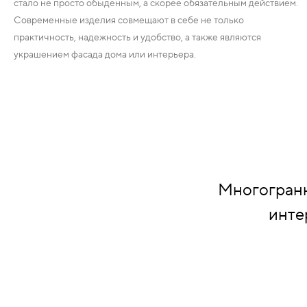
стало не просто обыденным, а скорее обязательным действием.
НАДДВЕРНЫЕ
Современные изделия совмещают в себе не только
практичность, надежность и удобство, а также являются
НАКЛАДКИ
украшением фасада дома или интерьера.
БРОНЕНАКЛАДКИ
ДЕКОРАТИВНЫЕ НАКЛАДКИ/
КЛЮЧЕВИНЫ
ПОВОРОТНЫЕ РУЧКИ/WC-
Многогранн
КОМПЛЕКТЫ
инте
РУЧКИ
РУЧКИ КНОБЫ (РУЧКИ-
ЗАЩЁЛКИ)