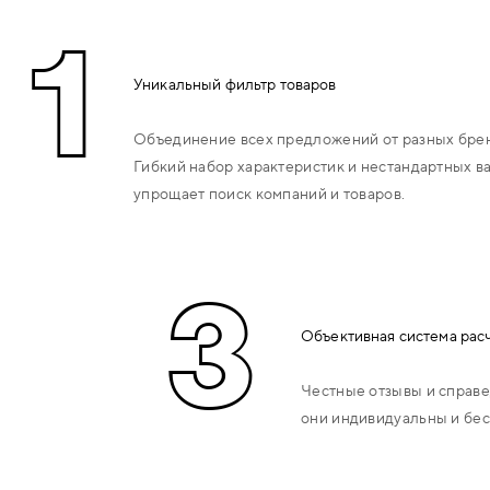
1
РУЧКИ РАЗДЕЛЬНЫЕ (НА
РОЗЕТКЕ)
Уникальный фильтр товаров
РУЧКИ НА ПЛАНКЕ
Объединение всех предложений от разных брен
Гибкий набор характеристик и нестандартных в
РУЧКИ СКОБЫ
упрощает поиск компаний и товаров.
РУЧКИ КУПЕ
3
РУЧКИ ГОНГИ
(СТУЧАЛКИ,СТУКАЛКИ,КОЛЬЦА)
Объективная система рас
КОМПЛЕКТУЮЩИЕ ДЛЯ РУЧЕК
Честные отзывы и справе
они индивидуальны и бес
ЗАМКИ