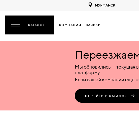
МУРМАНСК
КОМПАНИИ
ЗАЯВКИ
ЗАКРЫТЬ
Переезжаем 
ДВЕРИ
ДВЕРИ
Мы обновились — текущая в
Межкомнатные
Входные
Специализированные
НАЗАД
МЕЖКОМНАТНЫЕ
ФУРНИТУРА
платформу.
Деревянные
Металлические
Металлические
Если вашей компании еще не
Стеклянные
Деревянные
Деревянные
ДЕРЕВЯННЫЕ
ВОРОТА
Пластиковые
Пластиковые
Пластиковые
ПЕРЕЙТИ В КАТАЛОГ
Комбинированные
Стеклянные
Стеклянные
СТЕКЛЯННЫЕ
ПЕРЕГОРОДКИ
Комбинированные
Комбинированные
ПЛАСТИКОВЫЕ
ЛЮКИ
КОМБИНИРОВАННЫЕ