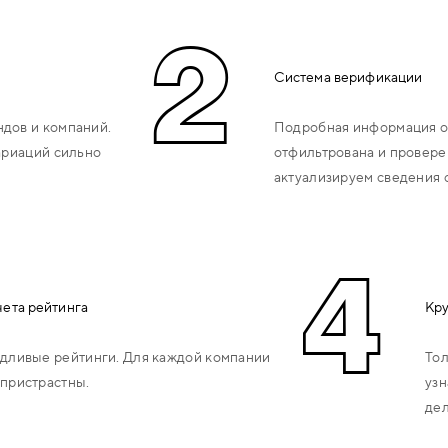
2
Система верификации
дов и компаний.
Подробная информация о
ариаций сильно
отфильтрована и провере
актуализируем сведения 
4
чета рейтинга
Кру
дливые рейтинги. Для каждой компании
Тол
пристрастны.
узн
дел