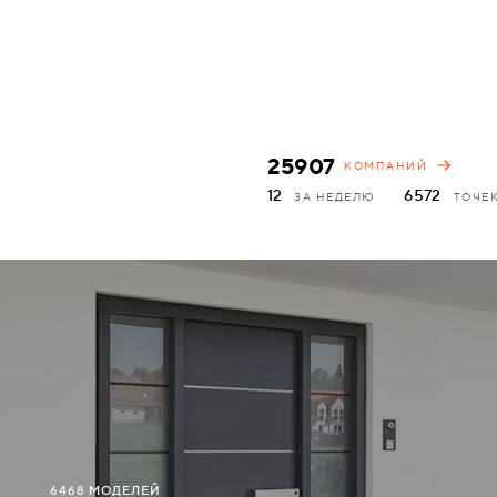
АКСЕССУАРЫ
ВХОДНЫЕ
КОМПЛЕКТУЮЩИЕ
МЕТАЛЛИЧЕСКИЕ
СКУД И "УМНЫЙ
25907
КОМПАНИЙ
ДЕРЕВЯННЫЕ
ДОМ"
12
6572
ЗА НЕДЕЛЮ
ТОЧЕ
ПЛАСТИКОВЫЕ
СТЕКЛЯННЫЕ
КОМБИНИРОВАННЫЕ
СПЕЦИАЛИЗИРОВАННЫЕ
МЕТАЛЛИЧЕСКИЕ
6468 МОДЕЛЕЙ