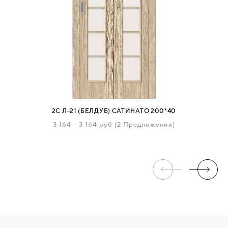
2С Л-21 (БЕЛДУБ) САТИНАТО 200*40
П
З
3 164
-
3 164 руб
(2 Предложения)