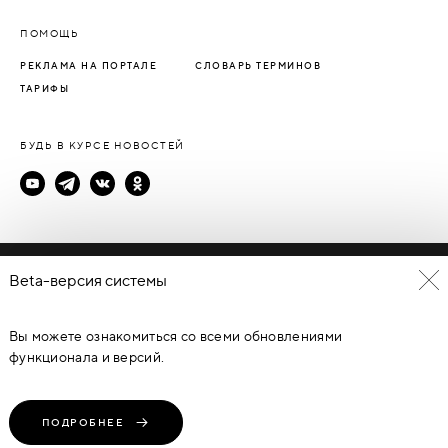
ПОМОЩЬ
РЕКЛАМА НА ПОРТАЛЕ
СЛОВАРЬ ТЕРМИНОВ
ТАРИФЫ
БУДЬ В КУРСЕ НОВОСТЕЙ
Политика конфиденциальности
Beta-версия системы
Пользовательское соглашение
Вы можете ознакомиться со всеми обновлениями
© Каталог дверей - DverProf, 2021-
2026
Материалы сайта
являются объектами авторского права. Запрещается
функционала и версий.
копирование, распространение, любое использование
информации и объектов без предварительного согласия
правообладателя. ЗАЩИЩЕНО ЗАКОНОМ РОССИЙСКОЙ
ФЕДЕРАЦИИ ОТ 09.07.93Г. №5351-1 “ОБ АВТОРСКОМ ПРАВЕ И
СМЕЖНЫХ ПРАВАХ” (с изменениями от 19 июля 1995 г., 20 июля
ПОДРОБНЕЕ
2004 г.).