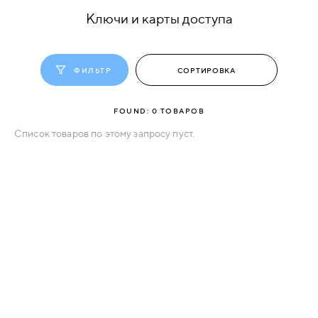
Ключи и карты доступа
КОМПЛЕКТУЮЩИЕ
ФИЛЬТР
СКУД
И
"УМНЫЙ
FOUND:
0
ТОВАРОВ
ДОМ"
Список товаров по этому запросу пуст.
КОМПАНИИ
ЗАВКИ
ИНТЕРЕСНЫЕ
СТАТЬИ