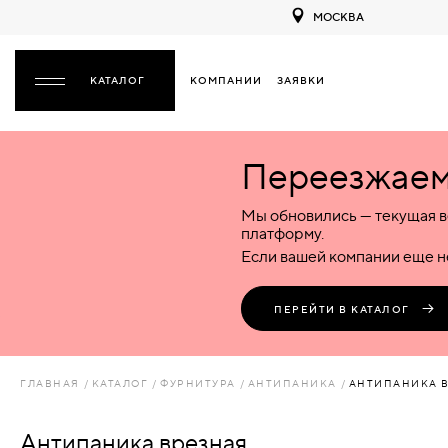
МОСКВА
КОМПАНИИ
ЗАЯВКИ
ЗАКРЫТЬ
Переезжаем 
ДВЕРИ
ДВЕРИ
Мы обновились — текущая в
Межкомнатные
Входные
Специализированные
НАЗАД
МЕЖКОМНАТНЫЕ
ФУРНИТУРА
платформу.
Деревянные
Металлические
Металлические
Если вашей компании еще не
Стеклянные
Деревянные
Деревянные
ДЕРЕВЯННЫЕ
ВОРОТА
Пластиковые
Пластиковые
Пластиковые
ПЕРЕЙТИ В КАТАЛОГ
Комбинированные
Стеклянные
Стеклянные
СТЕКЛЯННЫЕ
ПЕРЕГОРОДКИ
Комбинированные
Комбинированные
ГЛАВНАЯ
КАТАЛОГ
ФУРНИТУРА
АНТИПАНИКА
АНТИПАНИКА 
ПЛАСТИКОВЫЕ
ЛЮКИ
Антипаника врезная
КОМБИНИРОВАННЫЕ