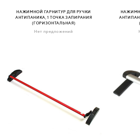
ДЕРЕВЯННЫЕ
НАЖИМНОЙ ГАРНИТУР ДЛЯ РУЧКИ
НАЖИМНО
АНТИПАНИКА, 1 ТОЧКА ЗАПИРАНИЯ
АНТИПАН
(ГОРИЗОНТАЛЬНАЯ)
ПЛАСТИКОВЫЕ
Нет предложений
СТЕКЛЯННЫЕ
КОМБИНИРОВАННЫЕ
ФУРНИТУРА
НАЗАД
УПОРЫ
НАПОЛЬНЫЕ
НАСТЕННЫЕ