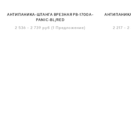
НАДДВЕРНЫЕ
АНТИПАНИКА-ШТАНГА ВРЕЗНАЯ PB-1700A-
АНТИПАНИКА
PANIC-BL/RED
НАКЛАДКИ
2 536
-
2 739
руб
(1 Предложение)
2 217
-
2
БРОНЕНАКЛАДКИ
ДЕКОРАТИВНЫЕ НАКЛАДКИ/
КЛЮЧЕВИНЫ
ПОВОРОТНЫЕ РУЧКИ/WC-
КОМПЛЕКТЫ
РУЧКИ
РУЧКИ КНОБЫ (РУЧКИ-
ЗАЩЁЛКИ)