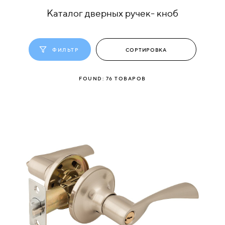
Каталог дверных ручек- кноб
КОМПЛЕКТУЮЩИЕ
ФИЛЬТР
СКУД
И
"УМНЫЙ
FOUND:
76
ТОВАРОВ
ДОМ"
КОМПАНИИ
ЗАВКИ
ИНТЕРЕСНЫЕ
СТАТЬИ