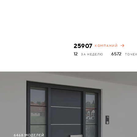
АКСЕССУАРЫ
ВХОДНЫЕ
КОМПЛЕКТУЮЩИЕ
МЕТАЛЛИЧЕСКИЕ
СКУД И "УМНЫЙ
25907
КОМПАНИЙ
ДЕРЕВЯННЫЕ
ДОМ"
12
6572
ЗА НЕДЕЛЮ
ТОЧЕ
ПЛАСТИКОВЫЕ
СТЕКЛЯННЫЕ
КОМБИНИРОВАННЫЕ
СПЕЦИАЛИЗИРОВАННЫЕ
МЕТАЛЛИЧЕСКИЕ
6468 МОДЕЛЕЙ