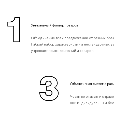
РУЧКИ РАЗДЕЛЬНЫЕ (НА
1
РОЗЕТКЕ)
Уникальный фильтр товаров
РУЧКИ НА ПЛАНКЕ
Объединение всех предложений от разных брен
РУЧКИ СКОБЫ
Гибкий набор характеристик и нестандартных в
упрощает поиск компаний и товаров.
РУЧКИ КУПЕ
РУЧКИ ГОНГИ
3
(СТУЧАЛКИ,СТУКАЛКИ,КОЛЬЦА)
Объективная система рас
КОМПЛЕКТУЮЩИЕ ДЛЯ РУЧЕК
Честные отзывы и справе
ЗАМКИ
они индивидуальны и бес