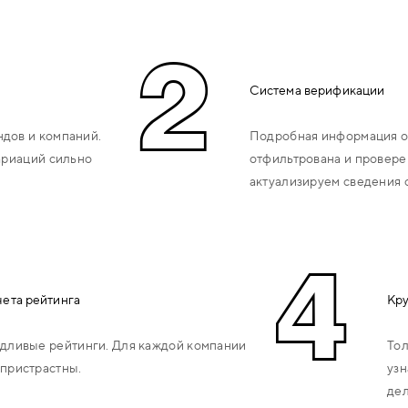
2
Система верификации
дов и компаний.
Подробная информация о
ариаций сильно
отфильтрована и провере
актуализируем сведения 
4
чета рейтинга
Кру
дливые рейтинги. Для каждой компании
Тол
пристрастны.
узн
дел