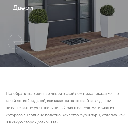
Двери
ДЕРЕВЯННЫЕ
ПЛАСТИКОВЫЕ
СТЕКЛЯННЫЕ
КОМБИНИРОВАННЫЕ
ФУРНИТУРА
НАЗАД
УПОРЫ
Подобрать подходящие двери в свой дом может оказаться не
такой легкой задачей, как кажется на первый взгляд. При
НАПОЛЬНЫЕ
покупке важно учитывать целый ряд нюансов: материал из
которого выполнено полотно, качество фурнитуры, отделка, как
НАСТЕННЫЕ
и в какую сторону открывать.