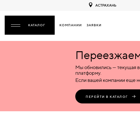
АСТРАХАНЬ
КОМПАНИИ
ЗАЯВКИ
ЗАКРЫТЬ
Переезжаем 
ДВЕРИ
ДВЕРИ
Мы обновились — текущая в
Межкомнатные
Входные
Специализированные
НАЗАД
МЕЖКОМНАТНЫЕ
ФУРНИТУРА
платформу.
Деревянные
Металлические
Металлические
Если вашей компании еще не
Стеклянные
Деревянные
Деревянные
ДЕРЕВЯННЫЕ
ВОРОТА
Пластиковые
Пластиковые
Пластиковые
ПЕРЕЙТИ В КАТАЛОГ
Комбинированные
Стеклянные
Стеклянные
СТЕКЛЯННЫЕ
ПЕРЕГОРОДКИ
Комбинированные
Комбинированные
ПЛАСТИКОВЫЕ
ЛЮКИ
КОМБИНИРОВАННЫЕ