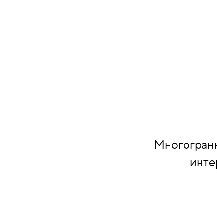
НАДДВЕРНЫЕ
НАКЛАДКИ
БРОНЕНАКЛАДКИ
ДЕКОРАТИВНЫЕ НАКЛАДКИ/
КЛЮЧЕВИНЫ
ПОВОРОТНЫЕ РУЧКИ/WC-
КОМПЛЕКТЫ
Многогранн
инте
РУЧКИ
РУЧКИ КНОБЫ (РУЧКИ-
ЗАЩЁЛКИ)