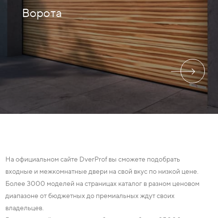
Ворота
На официальном сайте DverProf вы сможете подобрать
входные и межкомнатные двери на свой вкус по низкой цене.
Более 3000 моделей на страницах каталог в разном ценовом
диапазоне от бюджетных до премиальных ждут своих
владельцев.