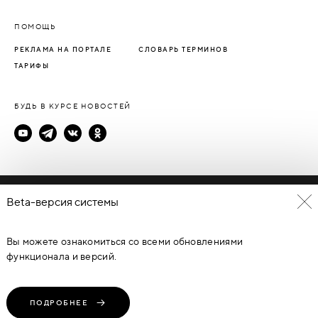
ПОМОЩЬ
РЕКЛАМА НА ПОРТАЛЕ
СЛОВАРЬ ТЕРМИНОВ
ТАРИФЫ
БУДЬ В КУРСЕ НОВОСТЕЙ
Политика конфиденциальности
Beta-версия системы
Пользовательское соглашение
Вы можете ознакомиться со всеми обновлениями
© Каталог дверей - DverProf, 2021-
2026
Материалы сайта
являются объектами авторского права. Запрещается
функционала и версий.
копирование, распространение, любое использование
информации и объектов без предварительного согласия
правообладателя. ЗАЩИЩЕНО ЗАКОНОМ РОССИЙСКОЙ
ФЕДЕРАЦИИ ОТ 09.07.93Г. №5351-1 “ОБ АВТОРСКОМ ПРАВЕ И
СМЕЖНЫХ ПРАВАХ” (с изменениями от 19 июля 1995 г., 20 июля
ПОДРОБНЕЕ
2004 г.).