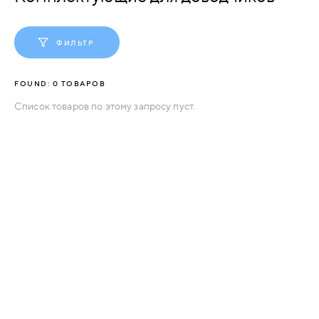
АКСЕССУАРЫ
ВХОДНЫЕ
ФИЛЬТР
КОМПЛЕКТУЮЩИЕ
МЕТАЛЛИЧЕСКИЕ
FOUND:
0
ТОВАРОВ
СКУД И "УМНЫЙ
Список товаров по этому запросу пуст.
ДЕРЕВЯННЫЕ
ДОМ"
ПЛАСТИКОВЫЕ
СТЕКЛЯННЫЕ
КОМБИНИРОВАННЫЕ
СПЕЦИАЛИЗИРОВАННЫЕ
МЕТАЛЛИЧЕСКИЕ