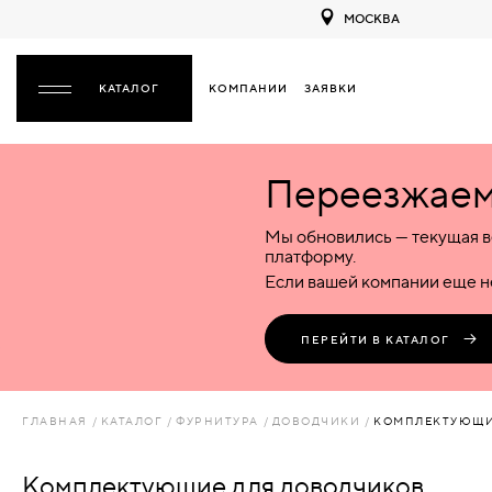
МОСКВА
КОМПАНИИ
ЗАЯВКИ
ЗАКРЫТЬ
Переезжаем 
ДВЕРИ
ДВЕРИ
Мы обновились — текущая в
Межкомнатные
Входные
Специализированные
НАЗАД
МЕЖКОМНАТНЫЕ
ФУРНИТУРА
платформу.
Деревянные
Металлические
Металлические
Если вашей компании еще не
Стеклянные
Деревянные
Деревянные
ДЕРЕВЯННЫЕ
ВОРОТА
Пластиковые
Пластиковые
Пластиковые
ПЕРЕЙТИ В КАТАЛОГ
Комбинированные
Стеклянные
Стеклянные
СТЕКЛЯННЫЕ
ПЕРЕГОРОДКИ
Комбинированные
Комбинированные
ГЛАВНАЯ
КАТАЛОГ
ФУРНИТУРА
ДОВОДЧИКИ
КОМПЛЕКТУЮЩИ
ПЛАСТИКОВЫЕ
ЛЮКИ
Комплектующие для доводчиков
КОМБИНИРОВАННЫЕ