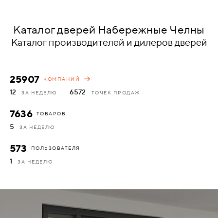
КОМПЛЕКТУЮЩИЕ
Каталог дверей Набережные Челны
Каталог производителей и дилеров дверей
СКУД
И
"УМНЫЙ
25907
КОМПАНИЙ
ДОМ"
12
6572
ЗА НЕДЕЛЮ
ТОЧЕК ПРОДАЖ
7636
ТОВАРОВ
5
ЗА НЕДЕЛЮ
КОМПАНИИ
573
ПОЛЬЗОВАТЕЛЯ
1
ЗА НЕДЕЛЮ
ЗАВКИ
ИНТЕРЕСНЫЕ
СТАТЬИ