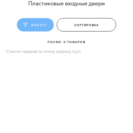
Пластиковые входные двери
КОМПЛЕКТУЮЩИЕ
ФИЛЬТР
СКУД
И
FOUND:
0
ТОВАРОВ
"УМНЫЙ
ДОМ"
Список товаров по этому запросу пуст.
КОМПАНИИ
ЗАВКИ
ИНТЕРЕСНЫЕ
СТАТЬИ