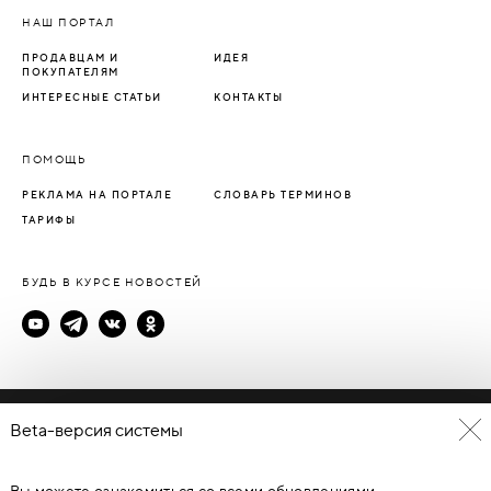
НАШ ПОРТАЛ
ПРОДАВЦАМ И
ИДЕЯ
ПОКУПАТЕЛЯМ
ИНТЕРЕСНЫЕ СТАТЬИ
КОНТАКТЫ
ПОМОЩЬ
РЕКЛАМА НА ПОРТАЛЕ
СЛОВАРЬ ТЕРМИНОВ
ТАРИФЫ
БУДЬ В КУРСЕ НОВОСТЕЙ
Политика конфиденциальности
Beta-версия системы
Пользовательское соглашение
Вы можете ознакомиться со всеми обновлениями
© Каталог дверей - DverProf, 2021-
2026
Материалы сайта