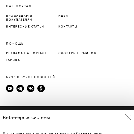
НАШ ПОРТАЛ
ПРОДАВЦАМ И
ИДЕЯ
ПОКУПАТЕЛЯМ
ИНТЕРЕСНЫЕ СТАТЬИ
КОНТАКТЫ
ПОМОЩЬ
РЕКЛАМА НА ПОРТАЛЕ
СЛОВАРЬ ТЕРМИНОВ
ТАРИФЫ
БУДЬ В КУРСЕ НОВОСТЕЙ
Политика конфиденциальности
Beta-версия системы
Пользовательское соглашение
Вы можете ознакомиться со всеми обновлениями
© Каталог дверей - DverProf, 2021-
2026
Материалы сайта