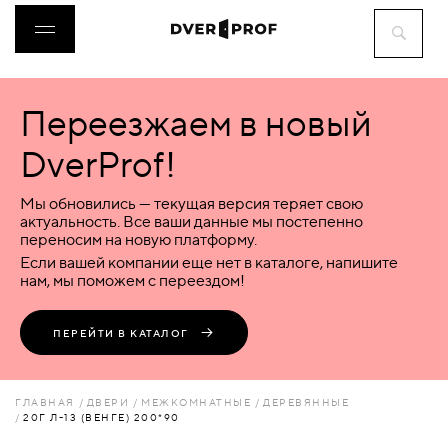
Переезжаем в новый
ДВЕРИ
DverProf!
ФУРНИТУРА
Мы обновились — текущая версия теряет свою
актуальность. Все ваши данные мы постепенно
переносим на новую платформу.
ВОРОТА
Если вашей компании еще нет в каталоге, напишите
нам, мы поможем с переездом!
ПЕРЕГОРОДКИ
ПЕРЕЙТИ В КАТАЛОГ
ЛЮКИ
ГЛАВНАЯ
ДВЕРИ
МЕЖКОМНАТНЫЕ
ДЕРЕВЯННЫЕ
20Г Л-13 (ВЕНГЕ) 200*90
АКСЕССУАРЫ