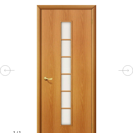
КОМПЛЕКТУЮЩИЕ
СКУД
И
"УМНЫЙ
ДОМ"
КОМПАНИИ
ЗАВКИ
ИНТЕРЕСНЫЕ
СТАТЬИ
1
/
1