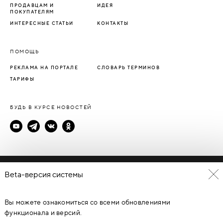
ПРОДАВЦАМ И
ИДЕЯ
ПОКУПАТЕЛЯМ
ИНТЕРЕСНЫЕ СТАТЬИ
КОНТАКТЫ
ПОМОЩЬ
РЕКЛАМА НА ПОРТАЛЕ
СЛОВАРЬ ТЕРМИНОВ
ТАРИФЫ
БУДЬ В КУРСЕ НОВОСТЕЙ
Политика конфиденциальности
Beta-версия системы
Пользовательское соглашение
Вы можете ознакомиться со всеми обновлениями
© Каталог дверей - DverProf, 2021-
2026
Материалы сайта
являются объектами авторского права. Запрещается
функционала и версий.
копирование, распространение, любое использование
информации и объектов без предварительного согласия