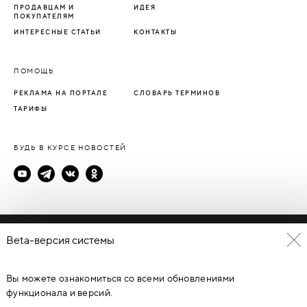
ПРОДАВЦАМ И
ИДЕЯ
ПОКУПАТЕЛЯМ
ИНТЕРЕСНЫЕ СТАТЬИ
КОНТАКТЫ
ПОМОЩЬ
РЕКЛАМА НА ПОРТАЛЕ
СЛОВАРЬ ТЕРМИНОВ
ТАРИФЫ
БУДЬ В КУРСЕ НОВОСТЕЙ
Политика конфиденциальности
Beta-версия системы
Пользовательское соглашение
Вы можете ознакомиться со всеми обновлениями
© Каталог дверей - DverProf, 2021-
2026
Материалы сайта
являются объектами авторского права. Запрещается
функционала и версий.
копирование, распространение, любое использование
информации и объектов без предварительного согласия