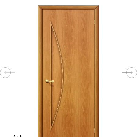
КОМПЛЕКТУЮЩИЕ
СКУД
И
"УМНЫЙ
ДОМ"
КОМПАНИИ
ЗАВКИ
ИНТЕРЕСНЫЕ
СТАТЬИ
1
/
1