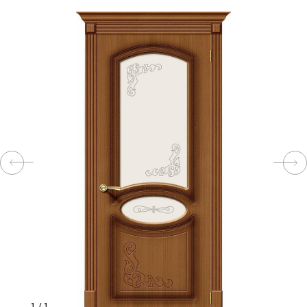
КОМПЛЕКТУЮЩИЕ
СКУД
И
"УМНЫЙ
ДОМ"
КОМПАНИИ
ЗАВКИ
ИНТЕРЕСНЫЕ
СТАТЬИ
1
/
1