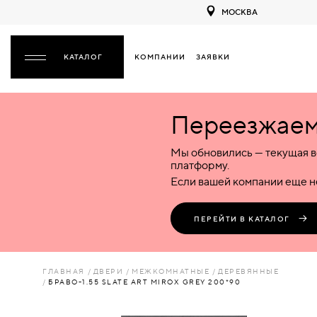
МОСКВА
КОМПАНИИ
ЗАЯВКИ
ЗАКРЫТЬ
Переезжаем 
ДВЕРИ
ДВЕРИ
Мы обновились — текущая в
Межкомнатные
Входные
Специализированные
НАЗАД
МЕЖКОМНАТНЫЕ
ФУРНИТУРА
платформу.
Деревянные
Металлические
Металлические
Если вашей компании еще не
Стеклянные
Деревянные
Деревянные
ДЕРЕВЯННЫЕ
ВОРОТА
Пластиковые
Пластиковые
Пластиковые
ПЕРЕЙТИ В КАТАЛОГ
Комбинированные
Стеклянные
Стеклянные
СТЕКЛЯННЫЕ
ПЕРЕГОРОДКИ
Комбинированные
Комбинированные
ГЛАВНАЯ
ДВЕРИ
МЕЖКОМНАТНЫЕ
ДЕРЕВЯННЫЕ
ПЛАСТИКОВЫЕ
БРАВО-1.55 SLATE ART MIROX GREY 200*90
ЛЮКИ
КОМБИНИРОВАННЫЕ