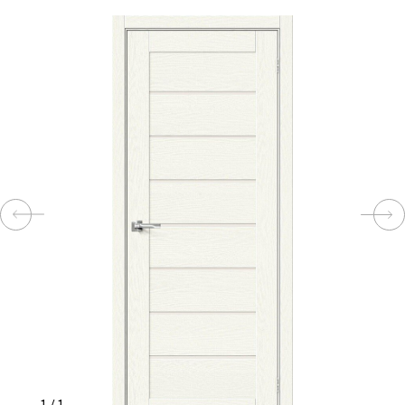
КОМПЛЕКТУЮЩИЕ
СКУД
И
"УМНЫЙ
ДОМ"
КОМПАНИИ
ЗАВКИ
ИНТЕРЕСНЫЕ
СТАТЬИ
1
/
1