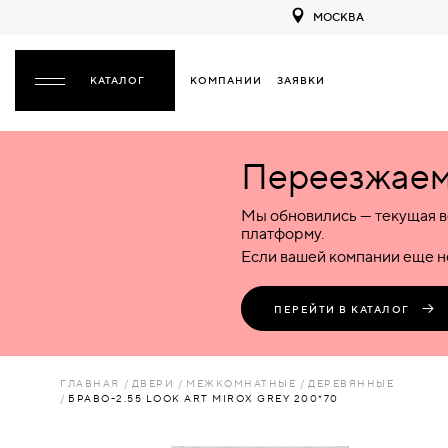
МОСКВА
КОМПАНИИ
ЗАЯВКИ
ЗАКРЫТЬ
Переезжаем 
ДВЕРИ
ДВЕРИ
Мы обновились — текущая в
Межкомнатные
Входные
Специализированные
НАЗАД
МЕЖКОМНАТНЫЕ
ФУРНИТУРА
платформу.
Деревянные
Металлические
Металлические
Если вашей компании еще не
Стеклянные
Деревянные
Деревянные
ДЕРЕВЯННЫЕ
ВОРОТА
Пластиковые
Пластиковые
Пластиковые
ПЕРЕЙТИ В КАТАЛОГ
Комбинированные
Стеклянные
Стеклянные
СТЕКЛЯННЫЕ
ПЕРЕГОРОДКИ
Комбинированные
Комбинированные
ГЛАВНАЯ
ДВЕРИ
МЕЖКОМНАТНЫЕ
ДЕРЕВЯННЫЕ
ПЛАСТИКОВЫЕ
БРАВО-2.55 LOOK ART MIROX GREY 200*70
ЛЮКИ
КОМБИНИРОВАННЫЕ