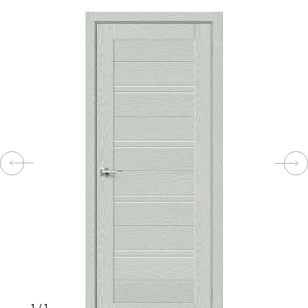
КОМПЛЕКТУЮЩИЕ
СКУД
И
"УМНЫЙ
ДОМ"
КОМПАНИИ
ЗАВКИ
ИНТЕРЕСНЫЕ
СТАТЬИ
1
/
1