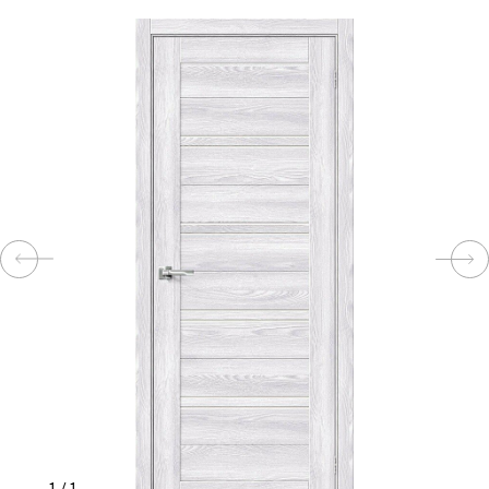
КОМПЛЕКТУЮЩИЕ
СКУД
И
"УМНЫЙ
ДОМ"
КОМПАНИИ
ЗАВКИ
ИНТЕРЕСНЫЕ
СТАТЬИ
1
/
1