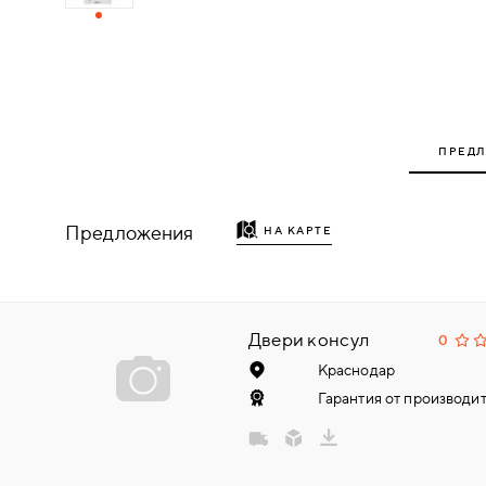
ДЕРЕВЯННЫЕ
ПЛАСТИКОВЫЕ
СТЕКЛЯННЫЕ
ПРЕД
КОМБИНИРОВАННЫЕ
Предложения
НА КАРТЕ
ФУРНИТУРА
НАЗАД
УПОРЫ
Двери консул
0
Краснодар
НАПОЛЬНЫЕ
Гарантия от производит
НАСТЕННЫЕ