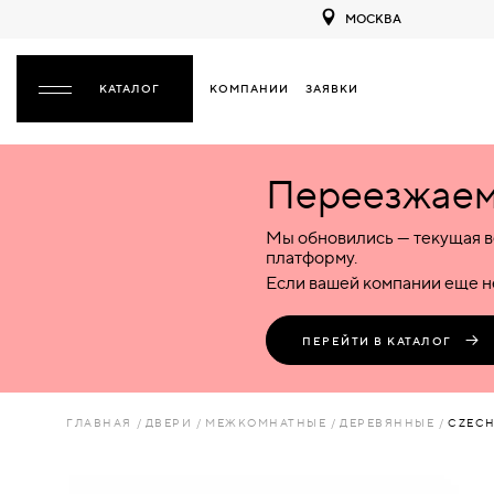
МОСКВА
КОМПАНИИ
ЗАЯВКИ
ЗАКРЫТЬ
Переезжаем 
ДВЕРИ
ДВЕРИ
Мы обновились — текущая в
Межкомнатные
Входные
Специализированные
НАЗАД
МЕЖКОМНАТНЫЕ
ФУРНИТУРА
платформу.
Деревянные
Металлические
Металлические
Если вашей компании еще не
Стеклянные
Деревянные
Деревянные
ДЕРЕВЯННЫЕ
ВОРОТА
Пластиковые
Пластиковые
Пластиковые
ПЕРЕЙТИ В КАТАЛОГ
Комбинированные
Стеклянные
Стеклянные
СТЕКЛЯННЫЕ
ПЕРЕГОРОДКИ
Комбинированные
Комбинированные
ГЛАВНАЯ
ДВЕРИ
МЕЖКОМНАТНЫЕ
ДЕРЕВЯННЫЕ
CZECH
ПЛАСТИКОВЫЕ
ЛЮКИ
КОМБИНИРОВАННЫЕ