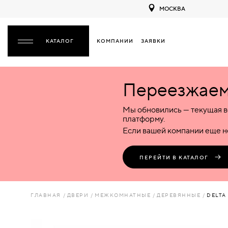
МОСКВА
КОМПАНИИ
ЗАЯВКИ
ЗАКРЫТЬ
Переезжаем 
ДВЕРИ
ДВЕРИ
Мы обновились — текущая в
Межкомнатные
Входные
Специализированные
НАЗАД
МЕЖКОМНАТНЫЕ
ФУРНИТУРА
платформу.
Деревянные
Металлические
Металлические
Если вашей компании еще не
Стеклянные
Деревянные
Деревянные
ДЕРЕВЯННЫЕ
ВОРОТА
Пластиковые
Пластиковые
Пластиковые
ПЕРЕЙТИ В КАТАЛОГ
Комбинированные
Стеклянные
Стеклянные
СТЕКЛЯННЫЕ
ПЕРЕГОРОДКИ
Комбинированные
Комбинированные
ГЛАВНАЯ
ДВЕРИ
МЕЖКОМНАТНЫЕ
ДЕРЕВЯННЫЕ
DELTA 
ПЛАСТИКОВЫЕ
ЛЮКИ
КОМБИНИРОВАННЫЕ