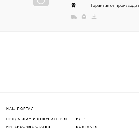
Гарантия от производит
НАДДВЕРНЫЕ
НАКЛАДКИ
БРОНЕНАКЛАДКИ
ДЕКОРАТИВНЫЕ НАКЛАДКИ/
КЛЮЧЕВИНЫ
ПОВОРОТНЫЕ РУЧКИ/WC-
КОМПЛЕКТЫ
РУЧКИ
НАШ ПОРТАЛ
ПРОДАВЦАМ И ПОКУПАТЕЛЯМ
ИДЕЯ
РУЧКИ КНОБЫ (РУЧКИ-
ИНТЕРЕСНЫЕ СТАТЬИ
КОНТАКТЫ
ЗАЩЁЛКИ)