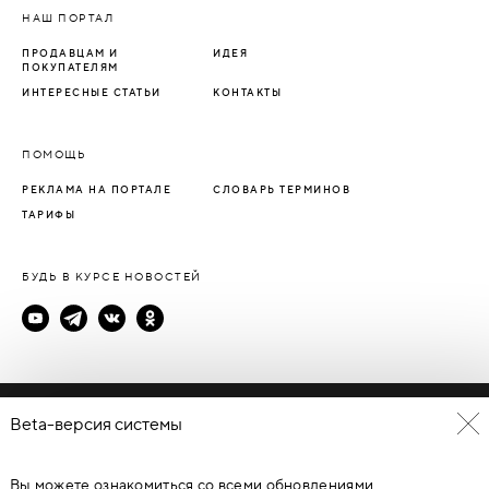
НАШ ПОРТАЛ
ПРОДАВЦАМ И
ИДЕЯ
ПОКУПАТЕЛЯМ
ИНТЕРЕСНЫЕ СТАТЬИ
КОНТАКТЫ
ПОМОЩЬ
РЕКЛАМА НА ПОРТАЛЕ
СЛОВАРЬ ТЕРМИНОВ
ТАРИФЫ
БУДЬ В КУРСЕ НОВОСТЕЙ
Политика конфиденциальности
Beta-версия системы
Пользовательское соглашение
Вы можете ознакомиться со всеми обновлениями
© Каталог дверей - DverProf, 2021-
2026
Материалы сайта