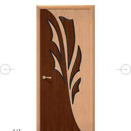
КОМПЛЕКТУЮЩИЕ
СКУД
И
"УМНЫЙ
ДОМ"
КОМПАНИИ
ЗАВКИ
ИНТЕРЕСНЫЕ
СТАТЬИ
1
/
1