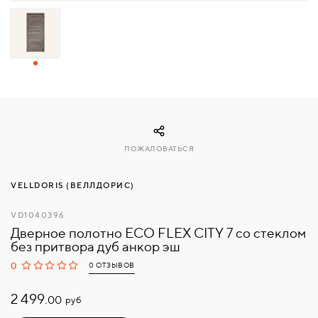
СВЯЗАТЬСЯ
С
НАМИ
ВОЙТИ
ПОЖАЛОВАТЬСЯ
МОСКВА
VELLDORIS (ВЕЛЛДОРИС)
VD1040396
Дверное полотно ECO FLEX CITY 7 со стеклом
без притвора дуб анкор эш
0
0 ОТЗЫВОВ
2 499.
руб
00