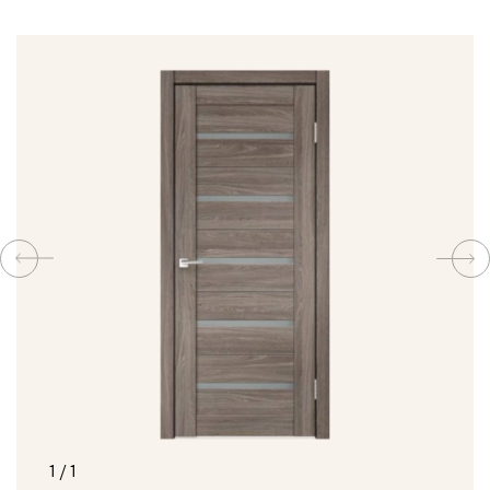
КОМПЛЕКТУЮЩИЕ
СКУД
И
"УМНЫЙ
ДОМ"
КОМПАНИИ
ЗАВКИ
ИНТЕРЕСНЫЕ
1
/
1
СТАТЬИ