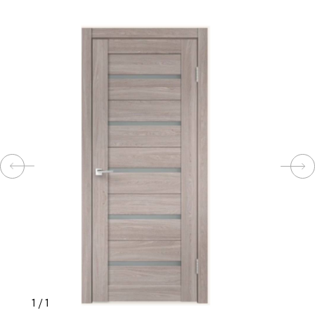
КОМПЛЕКТУЮЩИЕ
СКУД
И
"УМНЫЙ
ДОМ"
КОМПАНИИ
ЗАВКИ
ИНТЕРЕСНЫЕ
1
/
1
СТАТЬИ