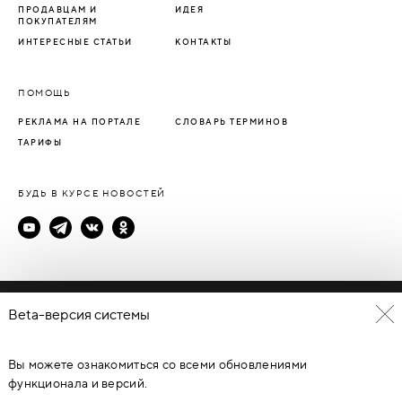
ПРОДАВЦАМ И
ИДЕЯ
ПОКУПАТЕЛЯМ
ИНТЕРЕСНЫЕ СТАТЬИ
КОНТАКТЫ
ПОМОЩЬ
РЕКЛАМА НА ПОРТАЛЕ
СЛОВАРЬ ТЕРМИНОВ
ТАРИФЫ
БУДЬ В КУРСЕ НОВОСТЕЙ
Политика конфиденциальности
Beta-версия системы
Пользовательское соглашение
Вы можете ознакомиться со всеми обновлениями
© Каталог дверей - DverProf, 2021-
2026
Материалы сайта
являются объектами авторского права. Запрещается
функционала и версий.
копирование, распространение, любое использование
информации и объектов без предварительного согласия