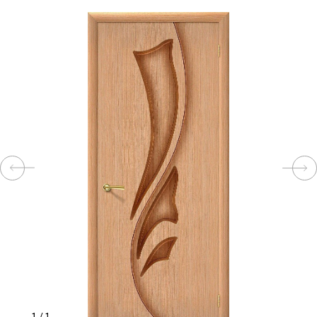
КОМПЛЕКТУЮЩИЕ
СКУД
И
"УМНЫЙ
ДОМ"
КОМПАНИИ
ЗАВКИ
ИНТЕРЕСНЫЕ
СТАТЬИ
1
/
1