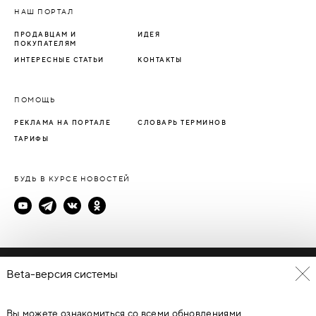
НАШ ПОРТАЛ
ПРОДАВЦАМ И
ИДЕЯ
ПОКУПАТЕЛЯМ
ИНТЕРЕСНЫЕ СТАТЬИ
КОНТАКТЫ
ПОМОЩЬ
РЕКЛАМА НА ПОРТАЛЕ
СЛОВАРЬ ТЕРМИНОВ
ТАРИФЫ
БУДЬ В КУРСЕ НОВОСТЕЙ
Политика конфиденциальности
Beta-версия системы
Пользовательское соглашение
Вы можете ознакомиться со всеми обновлениями
© Каталог дверей - DverProf, 2021-
2026
Материалы сайта