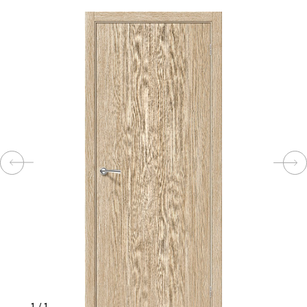
КОМПЛЕКТУЮЩИЕ
СКУД
И
"УМНЫЙ
ДОМ"
КОМПАНИИ
ЗАВКИ
ИНТЕРЕСНЫЕ
СТАТЬИ
1
/
1