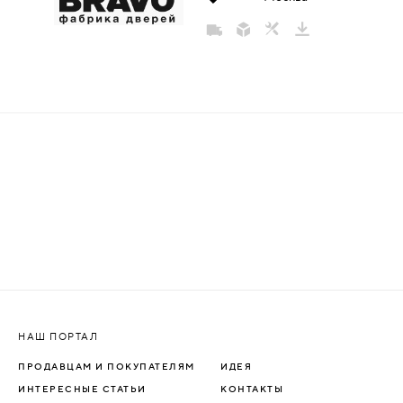
РУЧКИ РАЗДЕЛЬНЫЕ (НА
РОЗЕТКЕ)
РУЧКИ НА ПЛАНКЕ
РУЧКИ СКОБЫ
РУЧКИ КУПЕ
РУЧКИ ГОНГИ
(СТУЧАЛКИ,СТУКАЛКИ,КОЛЬЦА)
КОМПЛЕКТУЮЩИЕ ДЛЯ РУЧЕК
НАШ ПОРТАЛ
ЗАМКИ
ПРОДАВЦАМ И ПОКУПАТЕЛЯМ
ИДЕЯ
ИНТЕРЕСНЫЕ СТАТЬИ
КОНТАКТЫ