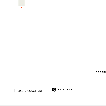
ДЕРЕВЯННЫЕ
ПЛАСТИКОВЫЕ
СТЕКЛЯННЫЕ
КОМБИНИРОВАННЫЕ
ФУРНИТУРА
НАЗАД
ПРЕД
УПОРЫ
НАПОЛЬНЫЕ
Предложения
НА КАРТЕ
НАСТЕННЫЕ