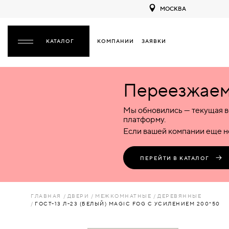
МОСКВА
КОМПАНИИ
ЗАЯВКИ
ЗАКРЫТЬ
Переезжаем 
ДВЕРИ
ДВЕРИ
Мы обновились — текущая в
Межкомнатные
Входные
Специализированные
НАЗАД
МЕЖКОМНАТНЫЕ
ФУРНИТУРА
платформу.
Деревянные
Металлические
Металлические
Если вашей компании еще не
Стеклянные
Деревянные
Деревянные
ДЕРЕВЯННЫЕ
ВОРОТА
Пластиковые
Пластиковые
Пластиковые
ПЕРЕЙТИ В КАТАЛОГ
Комбинированные
Стеклянные
Стеклянные
СТЕКЛЯННЫЕ
ПЕРЕГОРОДКИ
Комбинированные
Комбинированные
ГЛАВНАЯ
ДВЕРИ
МЕЖКОМНАТНЫЕ
ДЕРЕВЯННЫЕ
ПЛАСТИКОВЫЕ
ГОСТ-13 Л-23 (БЕЛЫЙ) MAGIC FOG С УСИЛЕНИЕМ 200*50
ЛЮКИ
КОМБИНИРОВАННЫЕ