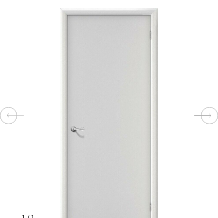
КОМПЛЕКТУЮЩИЕ
СКУД
И
"УМНЫЙ
ДОМ"
КОМПАНИИ
ЗАВКИ
ИНТЕРЕСНЫЕ
СТАТЬИ
1
/
1