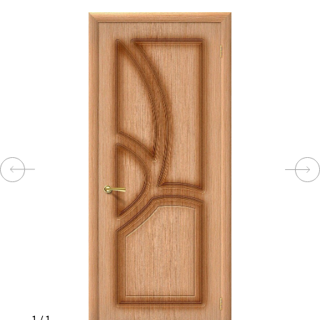
КОМПЛЕКТУЮЩИЕ
СКУД
И
"УМНЫЙ
ДОМ"
КОМПАНИИ
ЗАВКИ
ИНТЕРЕСНЫЕ
СТАТЬИ
1
/
1