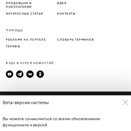
ПРОДАВЦАМ И
ИДЕЯ
ПОКУПАТЕЛЯМ
ИНТЕРЕСНЫЕ СТАТЬИ
КОНТАКТЫ
ПОМОЩЬ
РЕКЛАМА НА ПОРТАЛЕ
СЛОВАРЬ ТЕРМИНОВ
ТАРИФЫ
БУДЬ В КУРСЕ НОВОСТЕЙ
Политика конфиденциальности
Beta-версия системы
Пользовательское соглашение
Вы можете ознакомиться со всеми обновлениями
© Каталог дверей - DverProf, 2021-
2026
Материалы сайта
являются объектами авторского права. Запрещается
функционала и версий.
копирование, распространение, любое использование
информации и объектов без предварительного согласия