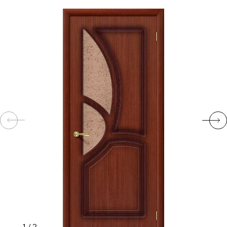
КОМПЛЕКТУЮЩИЕ
СКУД
И
"УМНЫЙ
ДОМ"
КОМПАНИИ
ЗАВКИ
ИНТЕРЕСНЫЕ
СТАТЬИ
1
/
2