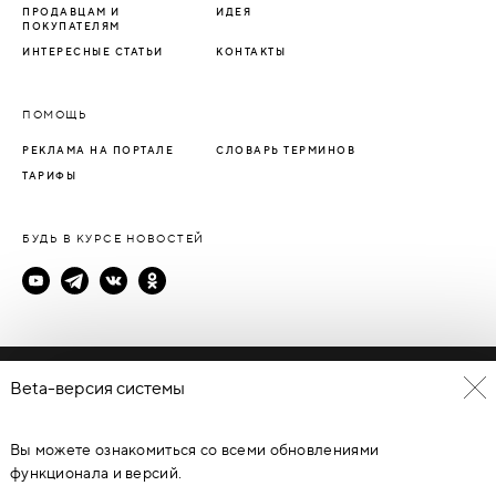
ПРОДАВЦАМ И
ИДЕЯ
ПОКУПАТЕЛЯМ
ИНТЕРЕСНЫЕ СТАТЬИ
КОНТАКТЫ
ПОМОЩЬ
РЕКЛАМА НА ПОРТАЛЕ
СЛОВАРЬ ТЕРМИНОВ
ТАРИФЫ
БУДЬ В КУРСЕ НОВОСТЕЙ
Политика конфиденциальности
Beta-версия системы
Пользовательское соглашение
Вы можете ознакомиться со всеми обновлениями
© Каталог дверей - DverProf, 2021-
2026
Материалы сайта
являются объектами авторского права. Запрещается
функционала и версий.
копирование, распространение, любое использование
информации и объектов без предварительного согласия