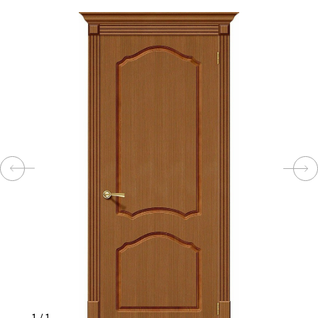
КОМПЛЕКТУЮЩИЕ
СКУД
И
"УМНЫЙ
ДОМ"
КОМПАНИИ
ЗАВКИ
ИНТЕРЕСНЫЕ
СТАТЬИ
1
/
1