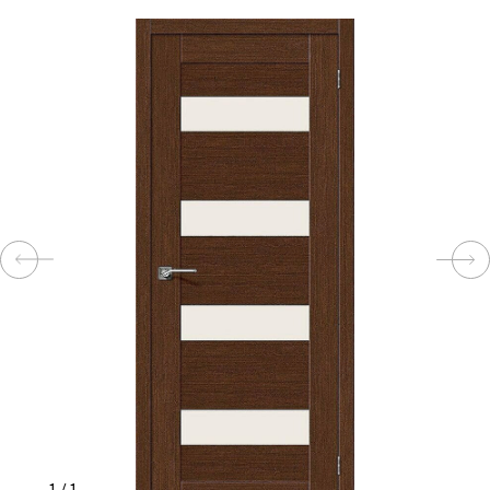
КОМПЛЕКТУЮЩИЕ
СКУД
И
"УМНЫЙ
ДОМ"
КОМПАНИИ
ЗАВКИ
ИНТЕРЕСНЫЕ
СТАТЬИ
1
/
1