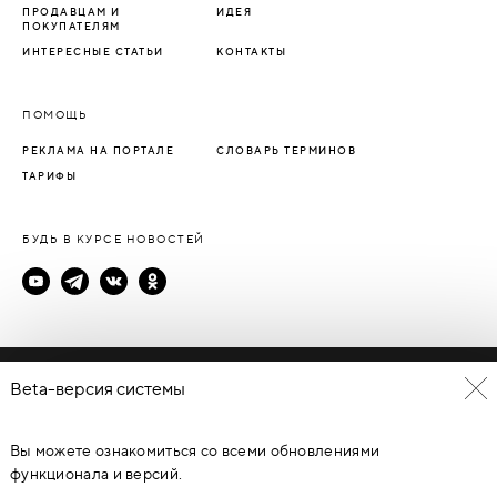
ПРОДАВЦАМ И
ИДЕЯ
ПОКУПАТЕЛЯМ
ИНТЕРЕСНЫЕ СТАТЬИ
КОНТАКТЫ
ПОМОЩЬ
РЕКЛАМА НА ПОРТАЛЕ
СЛОВАРЬ ТЕРМИНОВ
ТАРИФЫ
БУДЬ В КУРСЕ НОВОСТЕЙ
Политика конфиденциальности
Beta-версия системы
Пользовательское соглашение
Вы можете ознакомиться со всеми обновлениями
© Каталог дверей - DverProf, 2021-
2026
Материалы сайта
являются объектами авторского права. Запрещается
функционала и версий.
копирование, распространение, любое использование
информации и объектов без предварительного согласия