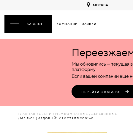
МОСКВА
КОМПАНИИ
ЗАЯВКИ
ЗАКРЫТЬ
Переезжаем 
ДВЕРИ
ДВЕРИ
Мы обновились — текущая в
Межкомнатные
Входные
Специализированные
НАЗАД
МЕЖКОМНАТНЫЕ
ФУРНИТУРА
платформу.
Деревянные
Металлические
Металлические
Если вашей компании еще не
Стеклянные
Деревянные
Деревянные
ДЕРЕВЯННЫЕ
ВОРОТА
Пластиковые
Пластиковые
Пластиковые
ПЕРЕЙТИ В КАТАЛОГ
Комбинированные
Стеклянные
Стеклянные
СТЕКЛЯННЫЕ
ПЕРЕГОРОДКИ
Комбинированные
Комбинированные
ГЛАВНАЯ
ДВЕРИ
МЕЖКОМНАТНЫЕ
ДЕРЕВЯННЫЕ
ПЛАСТИКОВЫЕ
М5 Т-04 (МЕДОВЫЙ) КРИСТАЛЛ 200*60
ЛЮКИ
КОМБИНИРОВАННЫЕ