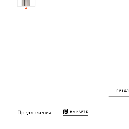
ДЕРЕВЯННЫЕ
ПЛАСТИКОВЫЕ
СТЕКЛЯННЫЕ
КОМБИНИРОВАННЫЕ
ФУРНИТУРА
НАЗАД
УПОРЫ
ПРЕД
НАПОЛЬНЫЕ
Предложения
НА КАРТЕ
НАСТЕННЫЕ