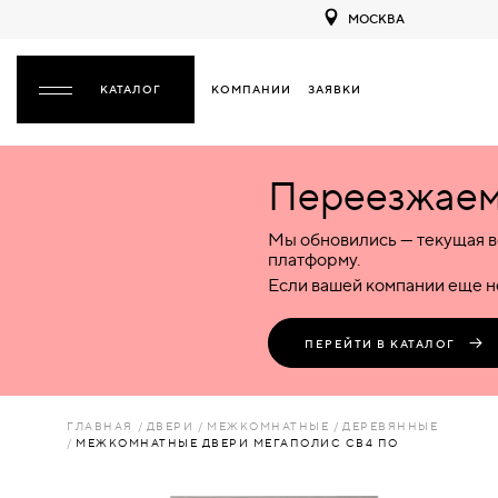
МОСКВА
КОМПАНИИ
ЗАЯВКИ
ЗАКРЫТЬ
Переезжаем 
ДВЕРИ
ДВЕРИ
Мы обновились — текущая в
Межкомнатные
Входные
Специализированные
НАЗАД
МЕЖКОМНАТНЫЕ
ФУРНИТУРА
платформу.
Деревянные
Металлические
Металлические
Если вашей компании еще не
Стеклянные
Деревянные
Деревянные
ДЕРЕВЯННЫЕ
ВОРОТА
Пластиковые
Пластиковые
Пластиковые
ПЕРЕЙТИ В КАТАЛОГ
Комбинированные
Стеклянные
Стеклянные
СТЕКЛЯННЫЕ
ПЕРЕГОРОДКИ
Комбинированные
Комбинированные
ГЛАВНАЯ
ДВЕРИ
МЕЖКОМНАТНЫЕ
ДЕРЕВЯННЫЕ
ПЛАСТИКОВЫЕ
МЕЖКОМНАТНЫЕ ДВЕРИ МЕГАПОЛИС СВ4 ПО
ЛЮКИ
КОМБИНИРОВАННЫЕ