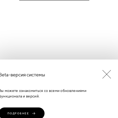
Beta-версия системы
БУДЬ В КУРСЕ НОВОСТЕЙ
ЕРМИНОВ
Вы можете ознакомиться со всеми обновлениями
функционала и версий.
ПОДРОБНЕЕ
транение, любое
Политика
Пользовательское