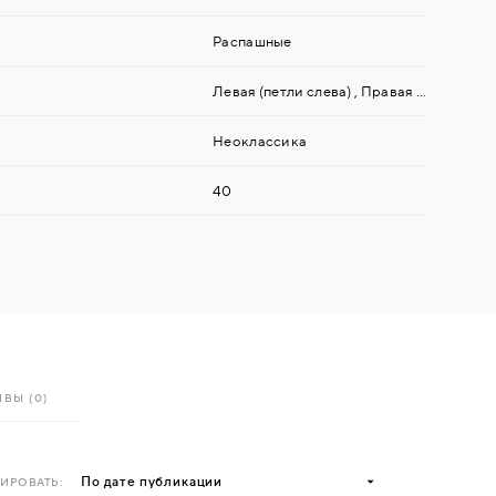
Распашные
Левая (петли слева)
,
Правая (петли справа)
Неоклассика
40
ВЫ (0)
ИРОВАТЬ: