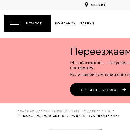
МОСКВА
КОМПАНИИ
ЗАЯВКИ
ЗАКРЫТЬ
Переезжаем 
ДВЕРИ
ДВЕРИ
Мы обновились — текущая в
Межкомнатные
Входные
Специализированные
НАЗАД
МЕЖКОМНАТНЫЕ
ФУРНИТУРА
платформу.
Деревянные
Металлические
Металлические
Если вашей компании еще не
Стеклянные
Деревянные
Деревянные
ДЕРЕВЯННЫЕ
ВОРОТА
Пластиковые
Пластиковые
Пластиковые
ПЕРЕЙТИ В КАТАЛОГ
Комбинированные
Стеклянные
Стеклянные
СТЕКЛЯННЫЕ
ПЕРЕГОРОДКИ
Комбинированные
Комбинированные
ГЛАВНАЯ
ДВЕРИ
МЕЖКОМНАТНЫЕ
ДЕРЕВЯННЫЕ
ПЛАСТИКОВЫЕ
МЕЖКОМНАТНАЯ ДВЕРЬ АФРОДИТА 1 (ОСТЕКЛЕННАЯ)
ЛЮКИ
КОМБИНИРОВАННЫЕ