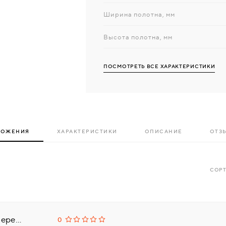
Ширина полотна, мм
Высота полотна, мм
ПОСМОТРЕТЬ ВСЕ ХАРАКТЕРИСТИКИ
ЛОЖЕНИЯ
ХАРАКТЕРИСТИКИ
ОПИСАНИЕ
ОТЗЫ
СОРТ
Владимирская Фабрика Дверей (VFD), г. Ковров
0