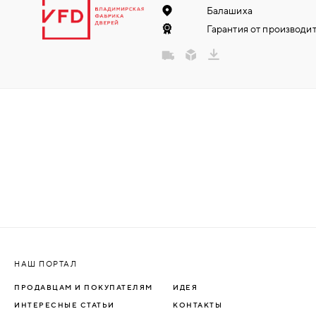
Балашиха
НАДДВЕРНЫЕ
Гарантия от производит
НАКЛАДКИ
БРОНЕНАКЛАДКИ
ДЕКОРАТИВНЫЕ НАКЛАДКИ/
КЛЮЧЕВИНЫ
ПОВОРОТНЫЕ РУЧКИ/WC-
КОМПЛЕКТЫ
РУЧКИ
НАШ ПОРТАЛ
РУЧКИ КНОБЫ (РУЧКИ-
ПРОДАВЦАМ И ПОКУПАТЕЛЯМ
ИДЕЯ
ЗАЩЁЛКИ)
ИНТЕРЕСНЫЕ СТАТЬИ
КОНТАКТЫ