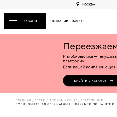
МОСКВА
КОМПАНИИ
ЗАЯВКИ
ЗАКРЫТЬ
Переезжаем 
ДВЕРИ
ДВЕРИ
Мы обновились — текущая в
Межкомнатные
Входные
Специализированные
НАЗАД
МЕЖКОМНАТНЫЕ
ФУРНИТУРА
платформу.
Деревянные
Металлические
Металлические
Если вашей компании еще не
Стеклянные
Деревянные
Деревянные
ДЕРЕВЯННЫЕ
ВОРОТА
Пластиковые
Пластиковые
Пластиковые
ПЕРЕЙТИ В КАТАЛОГ
Комбинированные
Стеклянные
Стеклянные
СТЕКЛЯННЫЕ
ПЕРЕГОРОДКИ
Комбинированные
Комбинированные
ГЛАВНАЯ
ДВЕРИ
МЕЖКОМНАТНЫЕ
ДЕРЕВЯННЫЕ
ПЛАСТИКОВЫЕ
МЕЖКОМНАТНАЯ ДВЕРЬ ATUM 11 | CAPPUCCINO | WHITE C
ЛЮКИ
КОМБИНИРОВАННЫЕ